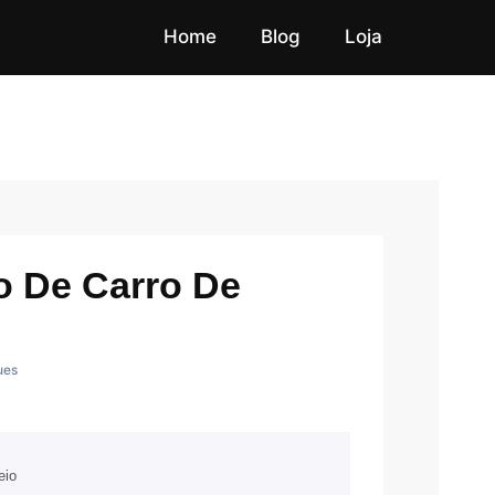
Home
Blog
Loja
o De Carro De
ues
eio