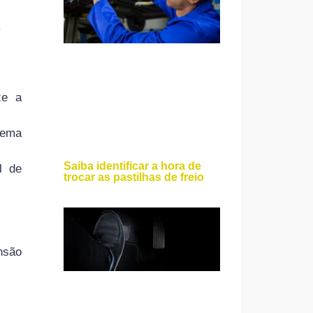
.
ze a
lema
Saiba identificar a hora de
l de
trocar as pastilhas de freio
nsão