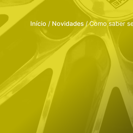
Início
/
Novidades
/ Como saber se