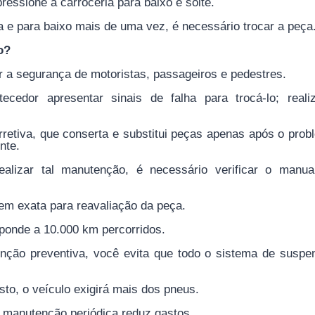
essione a carroceria para baixo e solte.
a e para baixo mais de uma vez, é necessário trocar a peça
o?
r a segurança de motoristas, passageiros e pedestres.
edor apresentar sinais de falha para trocá-lo; reali
rretiva, que conserta e substitui peças apenas após o prob
nte.
lizar tal manutenção, é necessário verificar o manua
agem exata para reavaliação da peça.
ponde a 10.000 km percorridos.
enção preventiva, você evita que todo o sistema de suspe
to, o veículo exigirá mais dos pneus.
a manutenção periódica reduz gastos.