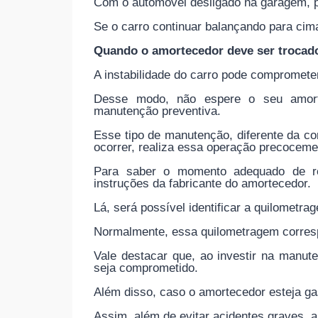
Com o automóvel desligado na garagem, pr
Se o carro continuar balançando para cim
Quando o amortecedor deve ser trocad
A instabilidade do carro pode compromete
Desse modo, não espere o seu amortec
manutenção preventiva.
Esse tipo de manutenção, diferente da co
ocorrer, realiza essa operação precoceme
Para saber o momento adequado de rea
instruções da fabricante do amortecedor.
Lá, será possível identificar a quilometr
Normalmente, essa quilometragem corres
Vale destacar que, ao investir na manut
seja comprometido.
Além disso, caso o amortecedor esteja gas
Assim, além de evitar acidentes graves, 