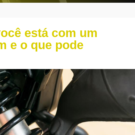
você está com um
m e o que pode