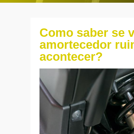
Como saber se 
amortecedor rui
acontecer?