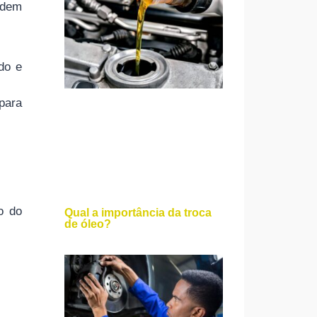
odem
do e
para
o do
Qual a importância da troca
de óleo?